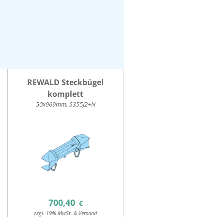
REWALD Steckbügel
komplett
50x969mm, S355J2+N
700,40
€
zzgl. 19% MwSt. & Versand