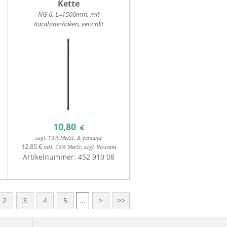
Kette
NG 6, L=1500mm, mit
Karabinerhaken, verzinkt
10,80
€
zzgl. 19% MwSt. & Versand
12,85 €
inkl. 19% MwSt, zzgl. Versand
Artikelnummer:
452 910 08
2
3
4
5
...
>
>>