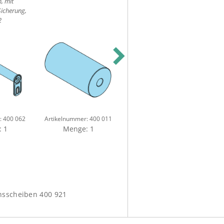
, mit
4017
icherung,
2
Next
Artikelnummer:
:
400 062
Artikelnummer:
400 011
110 200 05
 1
Menge: 1
Menge: 1
hsscheiben 400 921