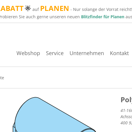
RABATT
PLANEN
🌟
auf
- Nur solange der Vorrat reicht
Probieren Sie auch gerne unseren neuen
Blitzfinder für Planen
aus
Webshop
Service
Unternehmen
Kontakt
te
Pol
41-16
Achssc
400 9