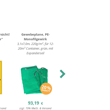
sicht!
Gewebeplane, PE-
Gewebeplane, PE-
P
r"
Monofilgewirk
Monofilgewirk
3,1x7,0m, 220g/m², für 12-
3,1x5,0m, 220g/m², für
H=
20m³ Container, grün, mit
10m³ Container, rot, ohne
Expanderseil
Expanderseil
Next
93,19
41,21
€
€
rsand
zzgl. 19% MwSt. & Versand
zzgl. 19% MwSt. & Versand