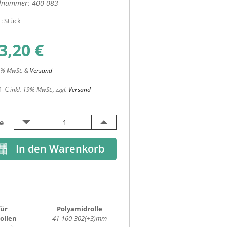
elnummer:
400 083
t: Stück
3,20
€
19% MwSt. &
Versand
1 €
inkl. 19% MwSt., zzgl.
Versand
e
für
Polyamidrolle
Sechskantschraube
ollen
41-160-302(+3)mm
M10x25mm, verzinkt, ISO
10,