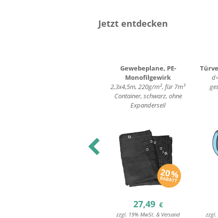
Jetzt entdecken
6"
PVC Aufkleber
Gewebeplane, PE-
Türve
en
"Warnhinweise für
Monofilgewirk
d
Abrollcontainer"
2,3x4,5m, 220g/m², für 7m³
ge
210x297mm
Container, schwarz, ohne
Expanderseil
Previous
2,26
27,49
€
€
d
zzgl. 19% MwSt. & Versand
zzgl. 19% MwSt. & Versand
zzgl