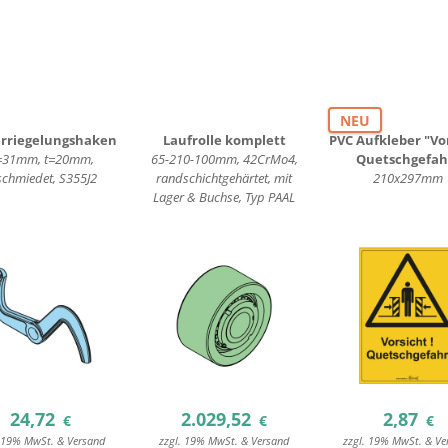
NEU
rriegelungshaken
Laufrolle komplett
PVC Aufkleber "Vor
=31mm, t=20mm,
65-210-100mm, 42CrMo4,
Quetschgefah
schmiedet, S355J2
randschichtgehärtet, mit
210x297mm
Lager & Buchse, Typ PAAL
24,72
2.029,52
2,87
€
€
€
. 19% MwSt. & Versand
zzgl. 19% MwSt. & Versand
zzgl. 19% MwSt. & Ve