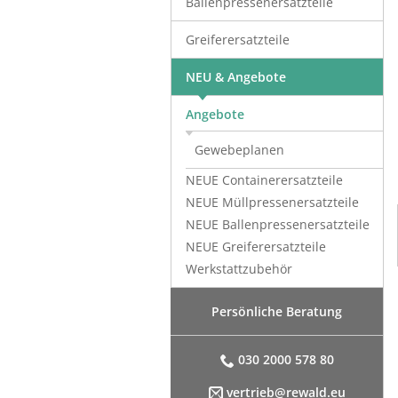
Ballenpressenersatzteile
Greiferersatzteile
NEU & Angebote
Angebote
Gewebeplanen
NEUE Containerersatzteile
NEUE Müllpressenersatzteile
NEUE Ballenpressenersatzteile
NEUE Greiferersatzteile
Werkstattzubehör
Persönliche Beratung
030 2000 578 80
amidrolle
Sechskantschraube
Federring
0-302(+3)mm
M10x25mm, verzinkt, ISO
10,2-18,1-2,2mm, DIN 127
vertrieb@rewald.eu