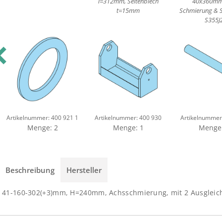
l=312mm, Seitenblech
40x360mm
t=15mm
Schmierung & S
S355J
evious
Artikelnummer:
400 921 1
Artikelnummer:
400 930
Artikelnummer
Menge: 2
Menge: 1
Menge:
Beschreibung
Hersteller
41-160-302(+3)mm, H=240mm, Achsschmierung, mit 2 Ausgleic