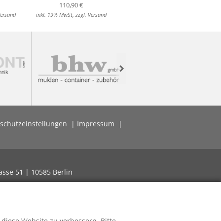
110,90 €
49,04 €
Versand
inkl. 19% MwSt, zzgl. Versand
inkl. 19% MwSt, zzgl. Versand
i
Next
schutzeinstellungen
Impressum
asse 51 | 10585 Berlin
 diese Website zu verbessern. Bitte