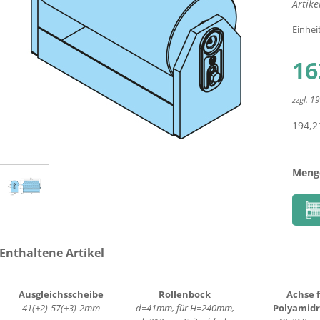
Artik
Einhei
16
zzgl. 
194,2
Meng
Enthaltene Artikel
Ausgleichsscheibe
Rollenbock
Achse 
41(+2)-57(+3)-2mm
d=41mm, für H=240mm,
Polyamidr